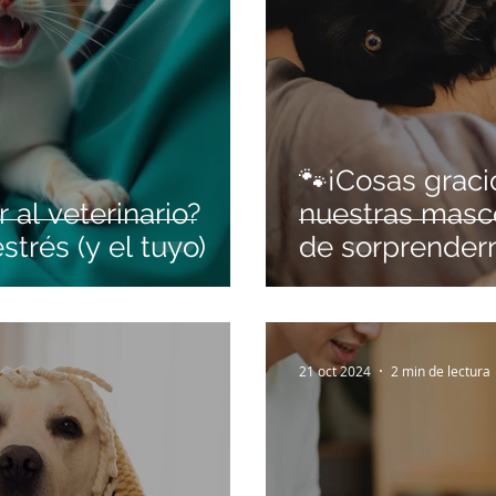
🐾¡Cosas grac
 al veterinario?
nuestras masc
trés (y el tuyo)
de sorprender
21 oct 2024
2 min de lectura