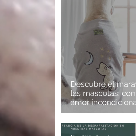
Descubre el mara
las mascotas: com
amor incondiciona