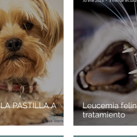
30 ene 2023
3 min de lectura
 LA PASTILLA A
Leucemia felin
O
tratamiento