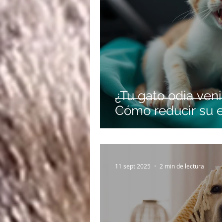
¿Tu gato odia venir
Cómo reducir su es
11 sept 2025
2 min de lectura