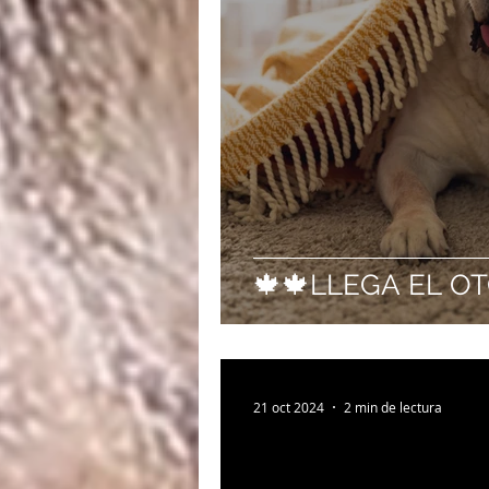
🍁🍁LLEGA EL O
21 oct 2024
2 min de lectura