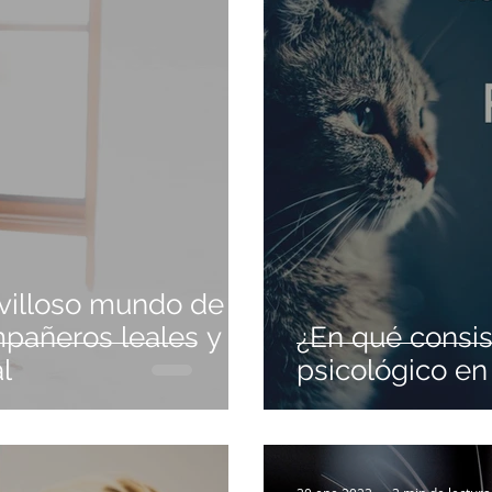
villoso mundo de
pañeros leales y
¿En qué consi
l
psicológico en