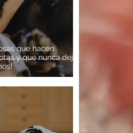
iosas que hacen
otas y que nunca dejan
nos!