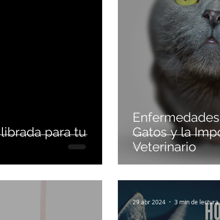
Enfermedades
librada para tu
Gatos y la Impo
Veterinario
29 abr 2024
3 min de lectura