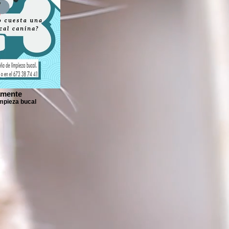
amente
mpieza bucal