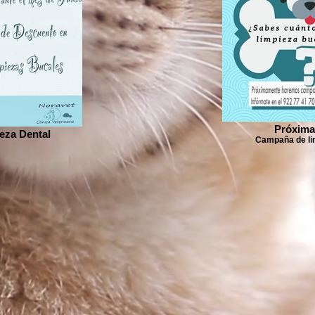
Próxim
eza Dental
Campaña de li