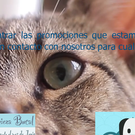
trar las promociones que estam
n contacto con nosotros para cual